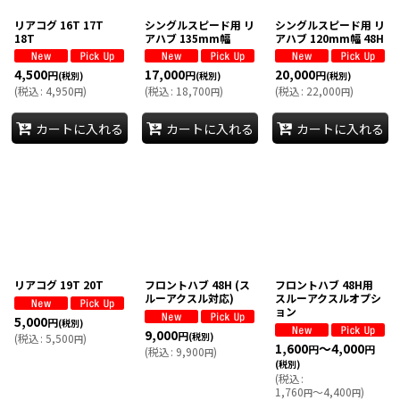
絞り込む
リアコグ 16T 17T
シングルスピード用 リ
シングルスピード用 リ
18T
アハブ 135mm幅
アハブ 120mm幅 48H
4,500
17,000
20,000
円
円
円
(税別)
(税別)
(税別)
(
税込
:
4,950
)
(
税込
:
18,700
)
(
税込
:
22,000
)
円
円
円
カートに入れる
カートに入れる
カートに入れる
リアコグ 19T 20T
フロントハブ 48H (ス
フロントハブ 48H用
ルーアクスル対応)
スルーアクスルオプシ
ョン
5,000
円
(税別)
9,000
円
(税別)
(
税込
:
5,500
)
円
1,600
～4,000
円
円
(
税込
:
9,900
)
円
(税別)
(
税込
:
1,760
～4,400
)
円
円