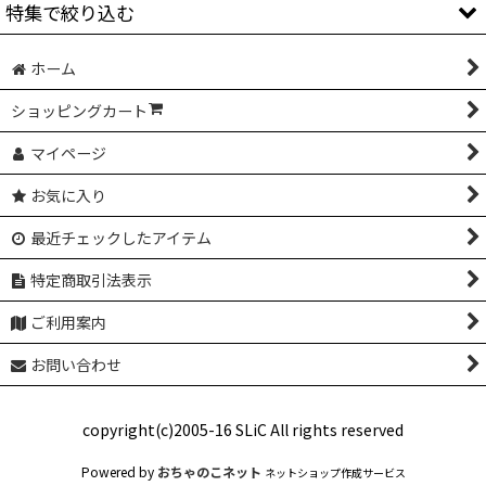
特集で絞り込む
RUN BIKE
ホーム
BIKE POLO
フロントまわり
ショッピングカート
SINGLE SPEED
フレーム付属品
マイページ
BIKE TRIAL
ホイール
お気に入り
OTHER
駆動系
最近チェックしたアイテム
ブレーキまわり
特定商取引法表示
アパレル，グッズ
ご利用案内
お問い合わせ
copyright(c)2005-16 SLiC All rights reserved
Powered by
おちゃのこネット
ネットショップ作成サービス