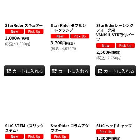
StarRider スキュアー
Star Rider ダブルシ
StarRiderレーシング
ートクランプ
フォーク用
VANISH,STR取付パー
3,000
円
(税別)
ツ
3,700
円
(税別)
(
税込
:
3,300
)
円
(
税込
:
4,070
)
円
2,500
円
(税別)
(
税込
:
2,750
)
円
カートに入れる
カートに入れる
カートに入れる
SLiC STEM（スリック
StarRider コラムアダ
SLiC ヘッドキャップ
ステム）
プター
1,200
円
(税別)