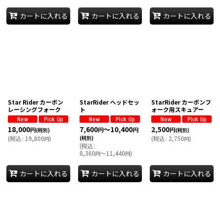
カートに入れる
カートに入れる
カートに入れる
Star Rider カーボン
StarRider ヘッドセッ
StarRider カーボンフ
レーシングフォーク
ト
ォーク用スキュアー
18,000
7,600
～10,400
2,500
円
円
円
円
(税別)
(税別)
(
税込
:
19,800
)
(税別)
(
税込
:
2,750
)
円
円
(
税込
:
8,360
～11,440
)
円
円
カートに入れる
カートに入れる
カートに入れる