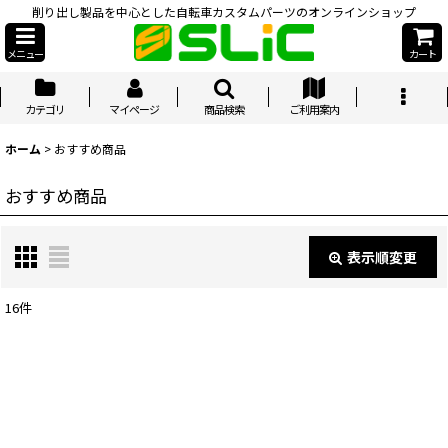
削り出し製品を中心とした自転車カスタムパーツのオンラインショップ
メニュー
カート
カテゴリ
マイページ
商品検索
ご利用案内
ホーム
>
おすすめ商品
おすすめ商品
表示順変更
閉じる
16
件
表示数
:
並び順
: