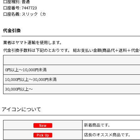
口座種別
:
普通
口座番号
:
7447723
口座名義
:
スリック（カ
代金引換
業者はヤマト運輸を使用します。
代金引換手数料は下記のとおりです。 総お支払い金額(商品代＋送料＋代金
0
以上～10,000
未満
円
円
10,000
以上～30,000
未満
円
円
30,000
以上～
円
アイコンについて
新着商品です。
店長のオススメ商品です。